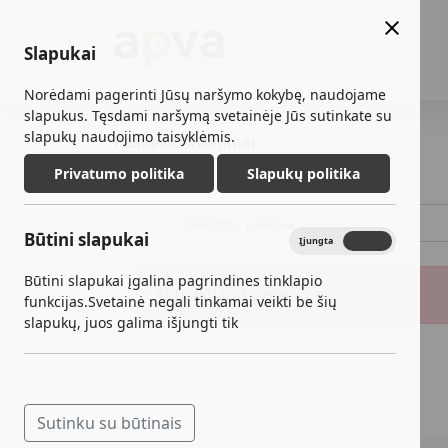
Slapukai
Norėdami pagerinti Jūsų naršymo kokybę, naudojame
slapukus. Tęsdami naršymą svetainėje Jūs sutinkate su
slapukų naudojimo taisyklėmis.
Paskelbti kvietimai
Privatumo politika
Slapukų politika
Būtini slapukai
Įjungta
Išjungta
Būtini slapukai įgalina pagrindines tinklapio
Aktualių įrašų nėra.
funkcijas.Svetainė negali tinkamai veikti be šių
slapukų, juos galima išjungti tik
Sutinku su būtinais