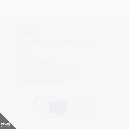
Kontaktai
Duomenų mainų svetainės taisyklės
APVA
Privatumo politika
Slapukų naudojimo politika
Prieinamumo paraiška
BDAR