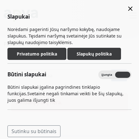
Slapukai
Norėdami pagerinti Jūsų naršymo kokybę, naudojame
slapukus. Tęsdami naršymą svetainėje Jūs sutinkate su
slapukų naudojimo taisyklėmis.
Paskelbti kvietimai
Privatumo politika
Slapukų politika
Būtini slapukai
Įjungta
Išjungta
Būtini slapukai įgalina pagrindines tinklapio
funkcijas.Svetainė negali tinkamai veikti be šių slapukų,
juos galima išjungti tik
Aktualių įrašų nėra.
Sutinku su būtinais