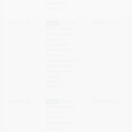
skatinimas
2026-07
2026-07-30
MF-SM-
8040000 Eur.
Nauja
EVJ02
Grynųjų
elektromobilių
įsigijimo
juridiniams
asmenims (ir
fiziniams
asmenims, kurie
elektromobilį
naudos ūkinei
veiklai)
skatinimas
2026-07
2026-07-29
KK-AM-
16000000 Eur.
Nauja
B05
Investicinė
parama
biometano
gamybai ir (ar)
biodujų