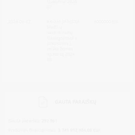
išvalymui 2026-
07
2024-09-17
KK-AM-JP-MSI01
4000000 Eur.
Medžių
savaiminukų
išsaugojimas ir
įtraukimas į
miško žemės
apskaitą 2024-
09
GAUTA PARAIŠKŲ
Gauta paraiškų:
292 961
Prašomas finansavimas:
3 741 912 984,08
Eur