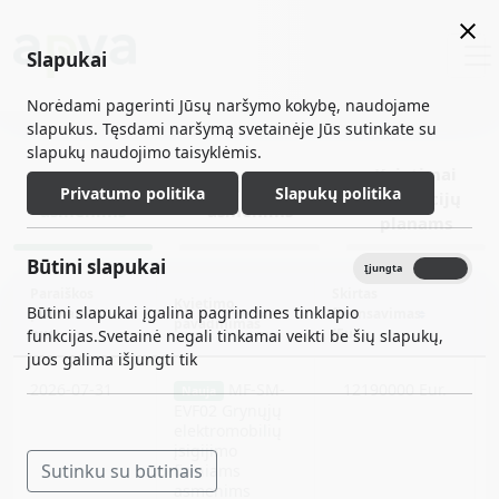
Slapukai
Norėdami pagerinti Jūsų naršymo kokybę, naudojame
slapukus. Tęsdami naršymą svetainėje Jūs sutinkate su
slapukų naudojimo taisyklėmis.
Kvietimai
Fiziniams
Juridiniams
Privatumo politika
Slapukų politika
Investicijų
asmenims
asmenims
planams
Būtini slapukai
Įjungta
Išjungta
Paraiškos
Skirtas
Kvietimo
Būtini slapukai įgalina pagrindines tinklapio
priimamos
finansavimas
pavadinimas
nuo
(Eur.)
l
funkcijas.Svetainė negali tinkamai veikti be šių slapukų,
juos galima išjungti tik
2026-07-31
MF-SM-
12190000 Eur.
Nauja
EVF02
Grynųjų
elektromobilių
įsigijimo
Sutinku su būtinais
fiziniams
asmenims