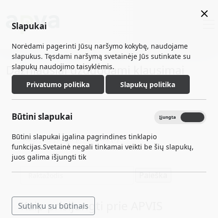
Slapukai
Norėdami pagerinti Jūsų naršymo kokybę, naudojame
slapukus. Tęsdami naršymą svetainėje Jūs sutinkate su
slapukų naudojimo taisyklėmis.
Dažniausiai užduodami klausimai
Privatumo politika
Slapukų politika
Visos temos
Būtini slapukai
Įjungta
Išjungta
Būtini slapukai įgalina pagrindines tinklapio
Kaip prisijungti prie APVIS (1)
funkcijas.Svetainė negali tinkamai veikti be šių slapukų,
juos galima išjungti tik
Kaip prisijungti prie APVIS
Sutinku su būtinais