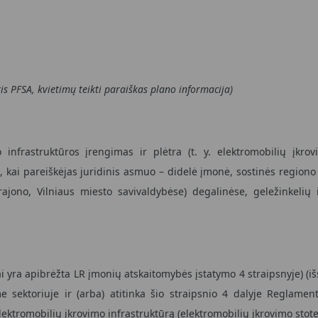
s PFSA, kvietimų teikti paraiškas plano informacija)
infrastruktūros įrengimas ir plėtra (t. y. elektromobilių įkrovi
, kai pareiškėjas juridinis asmuo – didelė įmonė, sostinės region
 rajono, Vilniaus miesto savivaldybėse) degalinėse, geležinkelių
i yra apibrėžta LR įmonių atskaitomybės įstatymo 4 straipsnyje) (iš
 sektoriuje ir (arba) atitinka šio straipsnio 4 dalyje Reglamen
lektromobilių įkrovimo infrastruktūrą (elektromobilių įkrovimo stotel