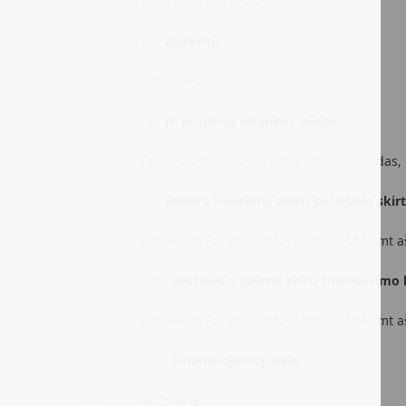
Sostinės regionas
T
1.7.
Apskritis
Netaikoma
1.8.
JP projektų atrankos būdas
Taikomas tęstinis paraiškų atrankos būdas, 
1.9.
Bendra kvietimui teikti paraiškas skir
278744,70 Eur (du šimtai septyniasdešimt ašt
1.10.
Didžiausia galima skirti finansavimo 
278744,70 Eur (du šimtai septyniasdešimt ašt
1.11.
Finansuojamoji dalis
Iki 25 proc.