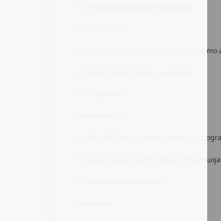
1.2.
Administruojančioji institucija
Pasirenkama iš:
​viešoji įstaiga Centrinė projektų valdymo
T
​​☐​ viešoji įstaiga Inovacijų agentūra
1.3. Programa
Pasirenkama iš:
☐ 2021–2027 m. ES fondų investicijų prog
Planas „Naujos kartos Lietuva“ Finansuoj
T
1.4.
ES fondas
(jei taikoma)
Netaikoma