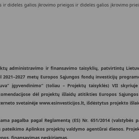
s ir didelės galios įkrovimo prieigos ir didelės galios įkrovimo pr
ojektų administravimo ir finansavimo taisyklių, patvirtintų Lie
Dėl 2021–2027 metų Europos Sąjungos fondų investicijų progra
va“ įgyvendinimo“ (toliau – Projektų taisyklės) VII skyriuj
omendacijose dėl projektų išlaidų atitikties Europos Sąjungo
terneto svetainėje www.esinvesticijos.lt, išdėstytus projekto iš
iama pagalba pagal Reglamentą (ES) Nr. 651/2014 (valstybės p
 pateikimo Aplinkos projektų valdymo agentūrai dienos. Projekt
enos, finansavimas neskiriamas.