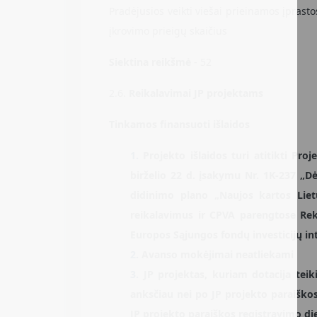
Pradėjusios veikti viešai prieinamos įprasto
įkrovimo prieigų skaičius
Siektina reikšmė
- 52
2.6.
Reikalavimai JP projektams
Tinkamos finansuoti išlaidos
Projekto išlaidos turi atitikti Pr
birželio 22 d. įsakymu Nr. 1K-237 „
didinimo plano „Naujos kartos Lietu
reikalavimus ir CPVA parengtose Rek
Europos Sąjungos fondų investicijų in
Avanso mokėjimai neatliekami
JP projektas,
kuriam dotacija teik
anksčiau nei po JP projekto paraiškos
JP projekto paraiškos registravimo di