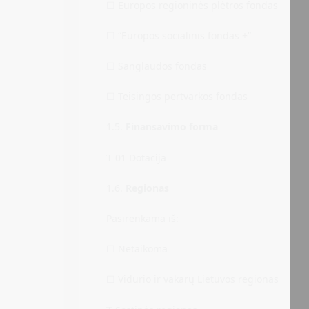
☐ Europos regioninės plėtros fondas
☐ “Europos socialinis fondas +”
☐ Sanglaudos fondas
☐ Teisingos pertvarkos fondas
1.5.
Finansavimo forma
01 Dotacija
T
1.6.
Regionas
Pasirenkama iš:
☐ Netaikoma
☐ Vidurio ir vakarų Lietuvos regionas