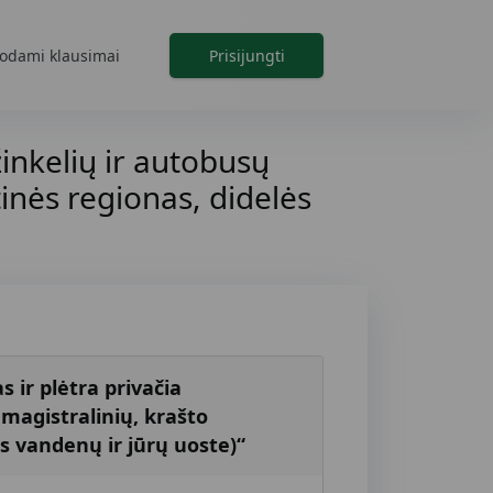
odami klausimai
Prisijungti
inkelių ir autobusų
inės regionas, didelės
 ir plėtra privačia
magistralinių, krašto
us vandenų ir jūrų uoste)“