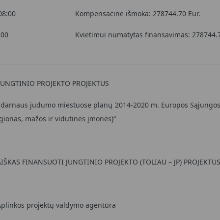
08:00
Kompensacinė išmoka:
278744.70 Eur.
:00
Kvietimui numatytas finansavimas: 278744.7
 JUNGTINIO PROJEKTO PROJEKTUS
as darnaus judumo miestuose planų 2014-2020 m. Europos Sąjungo
regionas, mažos ir vidutinės įmonės)“
AIŠKAS FINANSUOTI JUNGTINIO PROJEKTO (TOLIAU – JP) PROJEKTUS
 Aplinkos projektų valdymo agentūra