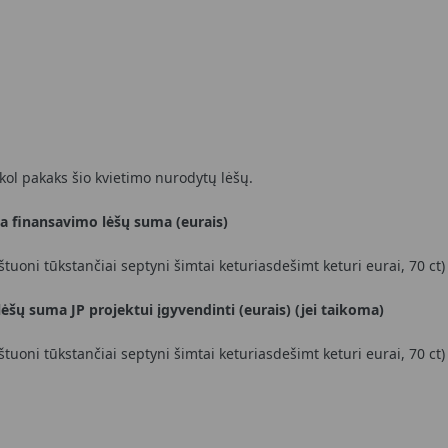
kol pakaks šio kvietimo nurodytų lėšų.
ta finansavimo lėšų suma (eurais)
uoni tūkstančiai septyni šimtai keturiasdešimt keturi eurai, 70 ct)
lėšų suma JP projektui įgyvendinti (eurais) (jei taikoma)
uoni tūkstančiai septyni šimtai keturiasdešimt keturi eurai, 70 ct)