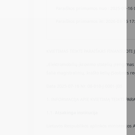
Paraiškos priimamos nuo : 2025-07-16 
Paraiškos priimamos iki: 2026-03-16 17
KVIETIMAS TEIKTI PARAIŠKAS FINANSUOTI
„Elektromobilių įkrovimo stotelių įrengim
šalia magistralinių, krašto kelių (Sostinės 
Data 2025-07-16 Nr. 08-010-J-0001-J05
1. INFORMACIJA APIE KVIETIMĄ TEIKTI PAR
1.1.
Atsakinga institucija
Lietuvos Respublikos aplinkos ministerijos