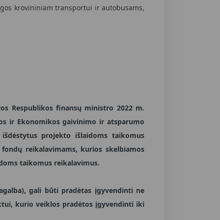
ieigos krovininiam transportui ir autobusams,
tuvos Respublikos finansų ministro 2022 m.
mos ir Ekonomikos gaivinimo ir atsparumo
e išdėstytus projekto išlaidoms taikomus
s fondų reikalavimams, kurios skelbiamos
laidoms taikomus reikalavimus.
agalba)
, gali būti pradėtas įgyvendinti ne
ui, kurio veiklos pradėtos įgyvendinti iki