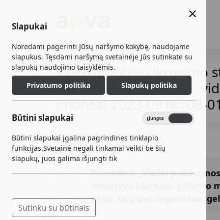
Slapukai
Norėdami pagerinti Jūsų naršymo kokybę, naudojame
slapukus. Tęsdami naršymą svetainėje Jūs sutinkate su
slapukų naudojimo taisyklėmis.
Elektromobilių įkrovimo s
stotyse, oro uostuose, vi
Privatumo politika
Slapukų politika
įmonės) 2023-09 Nr. 08-0
Būtini slapukai
Įjungta
Išjungta
Būtini slapukai įgalina pagrindines tinklapio
Titulinis
Paskelbti kvietimai
funkcijas.Svetainė negali tinkamai veikti be šių
slapukų, juos galima išjungti tik
Priemonė: „Viešai prieinamos 
iniciatyva (darnaus judumo m
kelių, taip pat degalinėse, g
Sutinku su būtinais