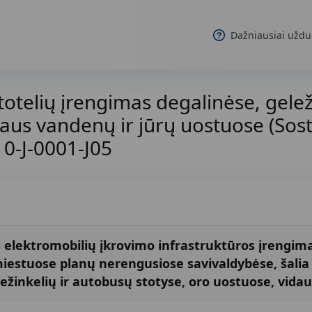
Dažniausiai uždu
totelių įrengimas degalinėse, gelež
daus vandenų ir jūrų uostuose (Sost
10-J-0001-J05
elektromobilių įkrovimo infrastruktūros įrengimas
iestuose planų nerengusiose savivaldybėse, šalia 
eležinkelių ir autobusų stotyse, oro uostuose, vida