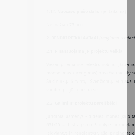
1.12.
Nuosavo įnašo dalis
(jei taikoma)
Ne mažiau 75 proc.
2.
BENDRI REIKALAVIMAI
(rengiama remianti
2.1.
Finansuojama JP projektų veikla
Viešai prieinamos elektromobilių įkrovimo 
montavimas / įrengimas) privačia iniciatyva
Šalčininkų, Širvintų, Švenčionių, Vilniaus
vandenų ir jūrų uostuose.
2.2.
Galimi JP projektų pareiškėjai
Juridiniai asmenys – didelės įmonės (kaip ta
651/2014 1 straipsnio 3 dalyje nurodytame
įsigyjantys ir įrengiantys viešai prieinamą e