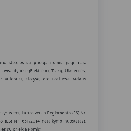
mo stotelės su prieiga (-omis) įsigijimas,
o savivaldybėse (Elektrėnų, Trakų, Ukmergės,
 ir autobusų stotyse, oro uostuose, vidaus
skyrus tas, kurios veikia Reglamento (ES) Nr.
to (ES) Nr. 651/2014 netaikymo nuostatas),
es su prieiga (-omis)).