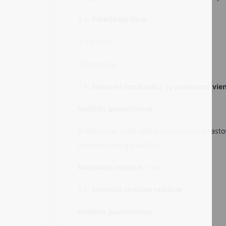
2.3.
Pareiškėjų tipas
Viešasis
T
Privatusis
T
2.4.
Siekiami rezultatai ir jų matavimo vie
Rodiklio pavadinimas
Pradėjusios veikti viešai prieinamos įprasto
įkrovimo prieigų skaičius
Matavimo vienetai
- Vnt.
2.5.
Minimali siektina reikšmė
Rodiklio pavadinimas