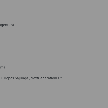
 agentūra
rama
a Europos Sąjunga „NextGenerationEU“