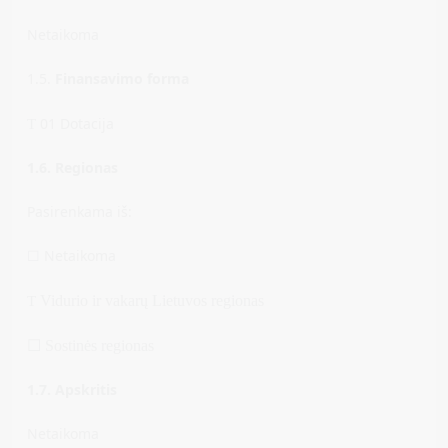
Netaikoma
1.5.
Finansavimo forma
01 Dotacija
T
1.6. Regionas
Pasirenkama iš:
☐ Netaikoma
Vidurio ir vakarų Lietuvos regionas
T
☐
Sostinės regionas
1.7. Apskritis
Netaikoma