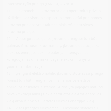
interneto ryšio prieigą (LAN, BT, 4G ar kt.).
11. Elektromobilių įkrovimo prieigų operatorius privalo
užtikrinti, kad visos jo eksploatuojamos viešai prieinamos
įkrovimo prieigos yra skaitmeniniais ryšiais susietos
įkrovimo prieigos.
12. Visose įprastos galios įkrovimo prieigose turi būti
galimas išmanusis įkrovimas, t. y. įkrovimo operacija, kai
elektros energijos tiekimo baterijai intensyvumas
koreguojamas dinamiškai pagal elektroniniu ryšiu
gaunamą informaciją.
13. Įrengiant elektromobilių įkrovimo stoteles su prieiga
(-omis) turi būti įrengiamos ir išmaniosios elektros
energijos apskaitos sistemos, kurios yra pajėgios matuoti
beveik tikruoju laiku į tinklą perduotos elektros energijos
kiekį arba iš tinklo suvartotos elektros energijos kiekį.
14. Visos įrengtos elektromobilių įkrovimo stotelės su