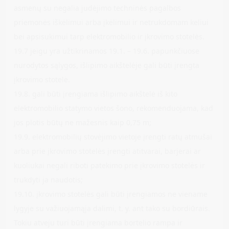
asmenų su negalia judėjimo techninės pagalbos
priemonės iškėlimui arba įkėlimui ir netrukdomam keliui
bei apsisukimui tarp elektromobilio ir įkrovimo stotelės.
19.7 jeigu yra užtikrinamos 19.1. – 19.6. papunkčiuose
nurodytos sąlygos, išlipimo aikštelėje gali būti įrengta
įkrovimo stotelė.
19.8. gali būti įrengiama išlipimo aikštelė iš kito
elektromobilio statymo vietos šono, rekomenduojama, kad
jos plotis būtų ne mažesnis kaip 0,75 m;
19.9. elektromobilių stovėjimo vietoje įrengti ratų atmušai
arba prie įkrovimo stotelės įrengti atitvarai, barjerai ar
kuoliukai negali riboti patekimo prie įkrovimo stotelės ir
trukdyti ja naudotis;
19.10. įkrovimo stotelės gali būti įrengiamos ne viename
lygyje su važiuojamąja dalimi, t. y. ant tako su bordiūrais.
Tokiu atveju turi būti įrengiama bortelio rampa ir