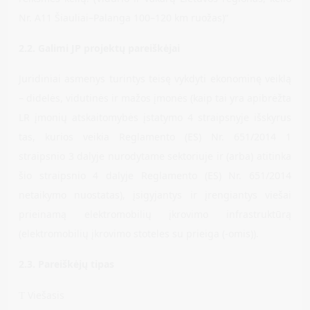
Nr. A11 Šiauliai–Palanga 100–120 km ruožas)“
2.2. Galimi JP projektų pareiškėjai
Juridiniai asmenys turintys teisę vykdyti ekonominę veiklą
– didelės, vidutinės ir mažos įmonės (kaip tai yra apibrėžta
LR įmonių atskaitomybės įstatymo 4 straipsnyje išskyrus
tas, kurios veikia Reglamento (ES) Nr. 651/2014 1
straipsnio 3 dalyje nurodytame sektoriuje ir (arba) atitinka
šio straipsnio 4 dalyje Reglamento (ES) Nr. 651/2014
netaikymo nuostatas), įsigyjantys ir įrengiantys viešai
prieinamą elektromobilių įkrovimo infrastruktūrą
(elektromobilių įkrovimo stoteles su prieiga (-omis)).
2.3. Pareiškėjų tipas
Viešasis
T