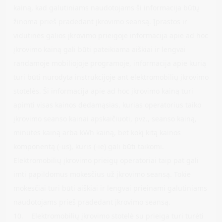
kainą, kad galutiniams naudotojams ši informacija būtų
žinoma prieš pradedant įkrovimo seansą. Įprastos ir
vidutinės galios įkrovimo prieigoje informacija apie ad hoc
įkrovimo kainą gali būti pateikiama aiškiai ir lengvai
randamoje mobiliojoje programoje, informacija apie kurią
turi būti nurodyta instrukcijoje ant elektromobilių įkrovimo
stotelės. Ši informacija apie ad hoc įkrovimo kainą turi
apimti visas kainos dedamąsias, kurias operatorius taiko
įkrovimo seanso kainai apskaičiuoti, pvz., seanso kainą,
minutės kainą arba kWh kainą, bet kokį kitą kainos
komponentą (-us), kuris (-ie) gali būti taikomi.
Elektromobilių įkrovimo prieigų operatoriai taip pat gali
imti papildomus mokesčius už įkrovimo seansą. Tokie
mokesčiai turi būti aiškiai ir lengvai prieinami galutiniams
naudotojams prieš pradedant įkrovimo seansą.
10. Elektromobilių įkrovimo stotelė su prieiga turi turėti