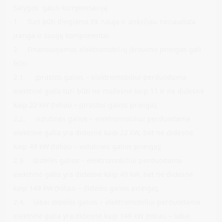
Salygos gauti kompensaciją
1. Turi būti diegiama tik nauja ir anksčiau nenaudota
įranga ir susiję komponentai.
2. Finansuojamos elektromobilių įkrovimo prieigos gali
būti:
2.1. įprastos galios – elektromobiliui perduodama
elektrinė galia turi būti ne mažesnė kaip 11 ir ne didesnė
kaip 22 kW (toliau – įprastos galios prieiga);
2.2. vidutinės galios – elektromobiliui perduodama
elektrinė galia yra didesnė kaip 22 kW, bet ne didesnė
kaip 49 kW (toliau – vidutinės galios prieiga);
2.3. didelės galios – elektromobiliui perduodama
elektrinė galia yra didesnė kaip 49 kW, bet ne didesnė
kaip 149 kW (toliau – didelės galios prieiga);
2.4. labai didelės galios – elektromobiliui perduodama
elektrinė galia yra didesnė kaip 149 kW (toliau – labai