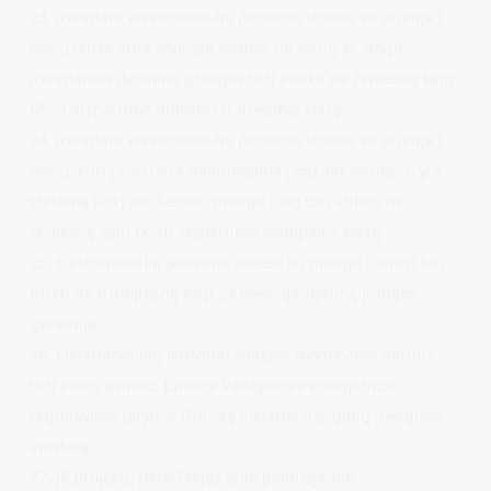
23. įrengiant elektromobilių įkrovimo stotelę su prieiga (-
omis) lauke arba atvirose vietose be sienų ar stogo,
įrengiamos įkrovimo prieigos turi atitikti ne žemesnę kaip
IP-54 atsparumo dulkėms ir drėgmei klasę.
24. įrengiant elektromobilių įkrovimo stotelę su prieiga (-
omis), kuri (-ios) nėra montuojama (-os) ant sienos, o yra
statoma (-os) ant žemės, prieiga (-os) turi atitikti ne
žemesnę kaip IK-10 atsparumo smūgiams klasę.
25. Elektromobilių įkrovimo stotelė su prieiga (-omis) turi
turėti ne trumpesnę kaip 24 mėn. gamyklinę įrangos
garantiją.
26. Elektromobilių įkrovimo stotelės montavimo darbus
turi atlikti asmuo, turintis Valstybinės energetikos
reguliavimo tarybos išduotą elektros įrenginių įrengimo
atestatą.
27. JP projekto pareiškėjas apie planuojamos