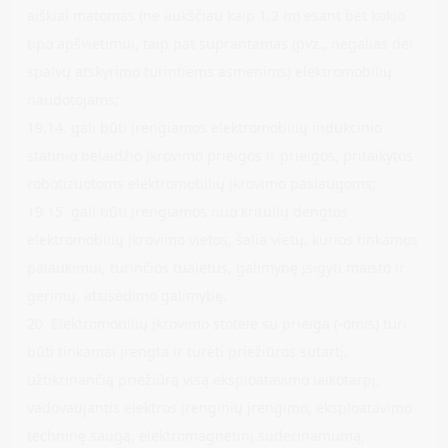
aiškiai matomas (ne aukščiau kaip 1,2 m) esant bet kokio
tipo apšvietimui, taip pat suprantamas (pvz., negalias dėl
spalvų atskyrimo turintiems asmenims) elektromobilių
naudotojams;
19.14. gali būti įrengiamos elektromobilių indukcinio
statinio belaidžio įkrovimo prieigos ir prieigos, pritaikytos
robotizuotoms elektromobilių įkrovimo paslaugoms;
19.15. gali būti įrengiamos nuo kritulių dengtos
elektromobilių įkrovimo vietos, šalia vietų, kurios tinkamos
palaukimui, turinčios tualetus, galimybę įsigyti maisto ir
gėrimų, atsisėdimo galimybę.
20. Elektromobilių įkrovimo stotelė su prieiga (-omis) turi
būti tinkamai įrengta ir turėti priežiūros sutartį,
užtikrinančią priežiūrą visą eksploatavimo laikotarpį,
vadovaujantis elektros įrenginių įrengimo, eksploatavimo
techninę saugą, elektromagnetinį suderinamumą,