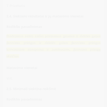
Privatusis
T
2.4. Siekiami rezultatai ir jų matavimo vienetai
Rodiklio pavadinimas
Pradėjusios veikti viešai prieinamos įprastos ir didelės galios
įkrovimo prieigos ir didelės galios įkrovimo prieigos
krovininiam transportui ir autobusams, įkrovimo prieigų
skaičius.
Matavimo vienetai
Vnt.
2.5. Minimali siektina reikšmė
Rodiklio pavadinimas