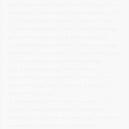
skirtingos galios elektromobilių įkrovimo prieigas, tokiai
elektromobilių įkrovimo stotelei taikomi reikalavimai, skirti
jos didžiausios galios elektromobilių įkrovimo prieigai.
31. vienos elektromobilių įkrovimo stotelės atiduodamoji
galia apima visų joje esančių įkrovimo prieigų galią.
32. elektromobilių įkrovimo parkas – viena arba daugiau
elektromobilių įkrovimo stotelių su prieiga (-omis), įrengta
(-os) vieno pareiškėjo vienoje konkrečioje vietoje.
33. JP projektų paraiškos gali būti teikiamos tik
elektromobilių įkrovimo stotelėms, kuriose bent viena
įkrovimo prieiga yra didelės arba labai didelės galios
įkrovimo prieiga, įrengti.
34. Elektromobilių įkrovimo stotelės su prieiga (-omis)
privalo būti įrengtos šalia Aprašo 5.17 papunktyje
išvardytų kelio ruožų arba ne didesniu kaip 3 km atstumu
nuo artimiausio išvažiavimo iš nustatyto ruožo.