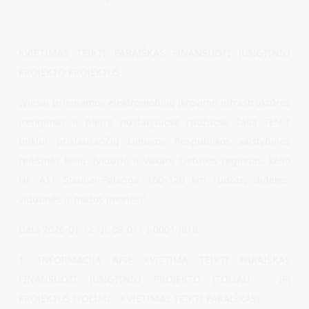
KVIETIMAS TEIKTI PARAIŠKAS FINANSUOTI JUNGTINIO
PROJEKTO PROJEKTUS
„Viešai prieinamos elektromobilių įkrovimo infrastruktūros
įrengimas ir plėtra nustatytuose ruožuose šalia TEN-T
tinklui priklausančių Lietuvos Respublikos valstybinės
reikšmės kelių. (Vidurio ir Vakarų Lietuvos regionas, kelio
Nr. A11 Šiauliai–Palanga 100–120 km ruožas, didelės,
vidutinės ir mažos įmonės)“
Data 2026-01-12 Nr. 08-011-J-0001-J018
1. INFORMACIJA APIE KVIETIMĄ TEIKTI PARAIŠKAS
FINANSUOTI JUNGTINIO PROJEKTO (TOLIAU – JP)
PROJEKTUS (TOLIAU – KVIETIMAS TEIKTI PARAIŠKAS)