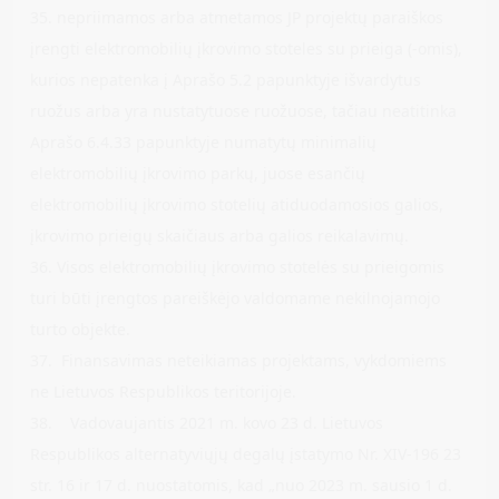
35. nepriimamos arba atmetamos JP projektų paraiškos
įrengti elektromobilių įkrovimo stoteles su prieiga (-omis),
kurios nepatenka į Aprašo 5.2 papunktyje išvardytus
ruožus arba yra nustatytuose ruožuose, tačiau neatitinka
Aprašo 6.4.33 papunktyje numatytų minimalių
elektromobilių įkrovimo parkų, juose esančių
elektromobilių įkrovimo stotelių atiduodamosios galios,
įkrovimo prieigų skaičiaus arba galios reikalavimų.
36. Visos elektromobilių įkrovimo stotelės su prieigomis
turi būti įrengtos pareiškėjo valdomame nekilnojamojo
turto objekte.
37. Finansavimas neteikiamas projektams, vykdomiems
ne Lietuvos Respublikos teritorijoje.
38. Vadovaujantis 2021 m. kovo 23 d. Lietuvos
Respublikos alternatyviųjų degalų įstatymo Nr. XIV-196 23
str. 16 ir 17 d. nuostatomis, kad „nuo 2023 m. sausio 1 d.