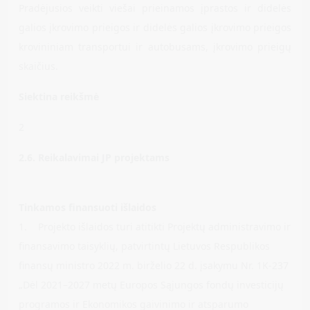
Pradėjusios veikti viešai prieinamos įprastos ir didelės
galios įkrovimo prieigos ir didelės galios įkrovimo prieigos
krovininiam transportui ir autobusams, įkrovimo prieigų
skaičius.
Siektina reikšmė
2
2.6. Reikalavimai JP projektams
Tinkamos finansuoti išlaidos
1. Projekto išlaidos turi atitikti Projektų administravimo ir
finansavimo taisyklių, patvirtintų Lietuvos Respublikos
finansų ministro 2022 m. birželio 22 d. įsakymu Nr. 1K-237
„Dėl 2021–2027 metų Europos Sąjungos fondų investicijų
programos ir Ekonomikos gaivinimo ir atsparumo