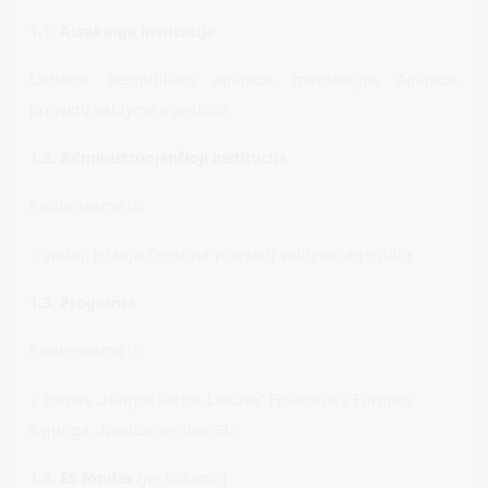
1.1. Atsakinga institucija
Lietuvos Respublikos aplinkos ministerijos Aplinkos
projektų valdymo agentūra
1.2. Administruojančioji institucija
Pasirenkama iš:
​viešoji įstaiga Centrinė projektų valdymo agentūra
T
1.3. Programa
Pasirenkama iš:
Planas „Naujos kartos Lietuva“ Finansuoja Europos
T
Sąjunga „NextGenerationEU“
1.4. ES fondas
(jei taikoma)