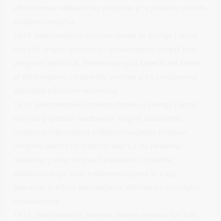
užtikrinamas nekliudomas priėjimas prie įkrovimo stotelės
valdymo įrenginių;
19.11. elektromobilio įkrovimo stotelė su prieiga (-omis)
turi būti lengvai prieinama / privažiuojama (negali būti
įrengiami bordiūrai, įkrovimo jungčių kabeliai ant žemės
ar kiti įrenginiai, ribosiantys priėjimą arba privažiavimą
specialios paskirties vežimėliu);
19.12. elektromobilio įkrovimo stotelė su prieiga (-omis)
turi būti paprastai naudojama: lengvai pasiekiama,
įjungiama / išjungiama (rekomenduojamas prietaiso
įrengimo aukštis ne didesnis kaip 1,2 m), įkrovimui
reikalinga įranga lengvai ištraukiama / įstatoma,
pakeliama pagal svorį (rekomenduojama iki 2 kg),
paprastas ir aiškus apmokėjimas, atitinkantis nustatytus
reikalavimus);
19.13. elektromobilio įkrovimo stotelės ekranas turi būti