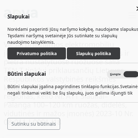
Slapukai
Norėdami pagerinti Jūsų naršymo kokybę, naudojame slapukus
Tęsdami naršymą svetainėje Jūs sutinkate su slapukų
naudojimo taisyklėmis.
Viešai prieinamos elektromobilių
įkrovimo infrastruktūros įrengimas ir
Privatumo politika
Slapukų politika
plėtra nustatytuose ruožuose šalia
TEN-T tinklui priklausančių Lietuvos
Būtini slapukai
Įjungta
Išjungta
Respublikos valstybinės reikšmės
kelių. (Vidurio ir Vakarų Lietuvos
Būtini slapukai įgalina pagrindines tinklapio funkcijas.Svetainė
negali tinkamai veikti be šių slapukų, juos galima išjungti tik
regionas, kelio Nr. A11 Šiauliai–
Palanga 100–120 km ruožas, didelės,
vidutinės ir mažos įmonės) 2023-10 Nr.
08-011-J-0001-J18
Sutinku su būtinais