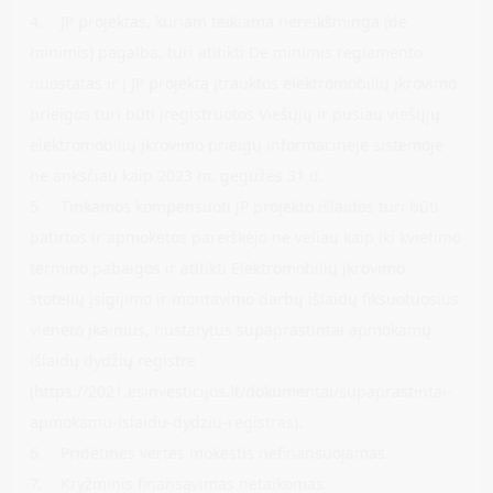
4. JP projektas, kuriam teikiama nereikšminga (de
minimis) pagalba, turi atitikti De minimis reglamento
nuostatas ir į JP projektą įtrauktos elektromobilių įkrovimo
prieigos turi būti įregistruotos Viešųjų ir pusiau viešųjų
elektromobilių įkrovimo prieigų informacinėje sistemoje
ne anksčiau kaip 2023 m. gegužės 31 d.
5. Tinkamos kompensuoti JP projekto išlaidos turi būti
patirtos ir apmokėtos pareiškėjo ne vėliau kaip iki kvietimo
termino pabaigos ir atitikti Elektromobilių įkrovimo
stotelių įsigijimo ir montavimo darbų išlaidų fiksuotuosius
vieneto įkainius, nustatytus supaprastintai apmokamų
išlaidų dydžių registre
(https://2021.esinvesticijos.lt/dokumentai/supaprastintai-
apmokamu-islaidu-dydziu-registras).
6. Pridėtinės vertės mokestis nefinansuojamas.
7. Kryžminis finansavimas netaikomas.