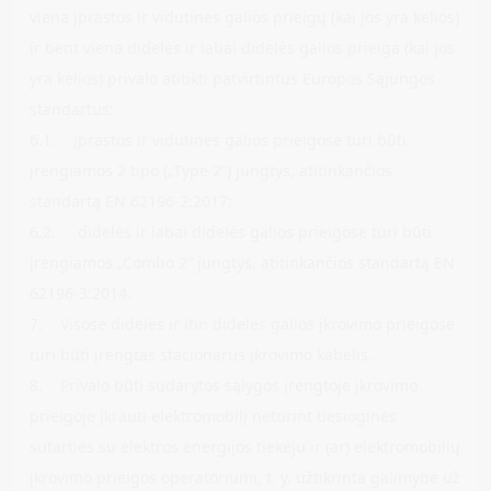
viena įprastos ir vidutinės galios prieigų (kai jos yra kelios)
ir bent viena didelės ir labai didelės galios prieiga (kai jos
yra kelios) privalo atitikti patvirtintus Europos Sąjungos
standartus:
6.1. įprastos ir vidutinės galios prieigose turi būti
įrengiamos 2 tipo („Type 2“) jungtys, atitinkančios
standartą EN 62196-2:2017;
6.2. didelės ir labai didelės galios prieigose turi būti
įrengiamos „Combo 2“ jungtys, atitinkančios standartą EN
62196-3:2014.
7. Visose didelės ir itin didelės galios įkrovimo prieigose
turi būti įrengtas stacionarus įkrovimo kabelis.
8. Privalo būti sudarytos sąlygos įrengtoje įkrovimo
prieigoje įkrauti elektromobilį neturint tiesioginės
sutarties su elektros energijos tiekėju ir (ar) elektromobilių
įkrovimo prieigos operatoriumi, t. y. užtikrinta galimybė už