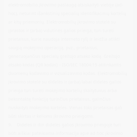
elektromobilio įkrovimo paslaugą atsiskaityti vietoje (ad-
hoc), neturint išankstinių specialių identifikacinių kortelių
ar kitų priemonių. Elektromobilių įkrovimo stotelė su
įprastos ir (arba) vidutinės galios prieiga, turi turėti
prietaisus, kurie naudoja interneto ryšį ir leidžia atlikti
saugią mokėjimo operaciją, pvz., prietaisus,
generuojančius specialų greitojo atsako kodą. Greitojo
atsako kodas (QR kodas) – ISO/IEC 18004:15 atitinkantis
duomenų kodavimo ir vizualizavimo kodas. Elektromobilių
įkrovimo stotelė su didelės ir (arba) labai didelės galios
prieiga turi turėti mokėjimo kortelių skaitytuvus arba
bekontaktę funkciją turinčius prietaisus, galinčius
nuskaityti mokėjimo korteles. Vienas toks prietaisas gali
būti skirtas ir kelioms įkrovimo prieigoms.
9. Didelės ir itin didelės galios įkrovimo prieigoje turi
būti aiškiai pateikiama informacija apie ad hoc įkrovimo