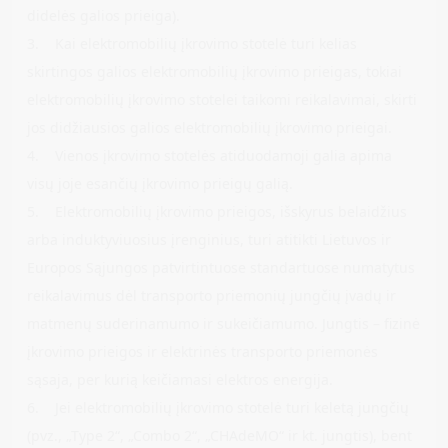
didelės galios prieiga).
3. Kai elektromobilių įkrovimo stotelė turi kelias
skirtingos galios elektromobilių įkrovimo prieigas, tokiai
elektromobilių įkrovimo stotelei taikomi reikalavimai, skirti
jos didžiausios galios elektromobilių įkrovimo prieigai.
4. Vienos įkrovimo stotelės atiduodamoji galia apima
visų joje esančių įkrovimo prieigų galią.
5. Elektromobilių įkrovimo prieigos, išskyrus belaidžius
arba induktyviuosius įrenginius, turi atitikti Lietuvos ir
Europos Sąjungos patvirtintuose standartuose numatytus
reikalavimus dėl transporto priemonių jungčių įvadų ir
matmenų suderinamumo ir sukeičiamumo. Jungtis – fizinė
įkrovimo prieigos ir elektrinės transporto priemonės
sąsaja, per kurią keičiamasi elektros energija.
6. Jei elektromobilių įkrovimo stotelė turi keletą jungčių
(pvz., „Type 2“, „Combo 2“, „CHAdeMO“ ir kt. jungtis), bent