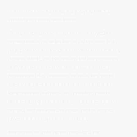
Projekto finansavimo, mokėjimų prašymų teikimo,
atsiskaitymo detalūs reikalavimai:
Išlaidų kompensavimo prašymai teikiami įvykdžius
projekto veiklas (ne vėliau kaip iki 2026 m. kovo 31 d.).
Jeigu projekto metu įrengiama ne viena elektromobilių
įkrovimo stotelė, gali būti teikiami keli kompensavimo
prašymai įrengus elektromobilių įkrovimo stotelę.
Finansavimo lėšos išmokamos ne vėliau kaip per 60
kalendorinių dienų nuo tinkamai įforminto Išlaidų
kompensavimo prašymo ir visų privalomų pateikti
dokumentų registravimo dienos, taip pat jei Aplinkos
projektų valdymo agentūra atlikusi patikrą projekto
įgyvendinimo vietoje neranda trūkumų.
Kompensacijos dydis vienam pareiškėjui yra: