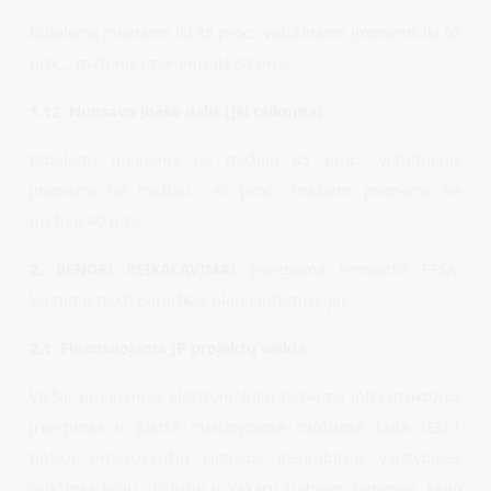
Didelėms įmonėms iki 35 proc., vidutinėms įmonėms iki 55
proc., mažoms įmonėms iki 60 proc.
1.12. Nuosavo įnašo dalis (jei taikoma)
Didelėms įmonėms ne mažiau 65 proc., vidutinėms
įmonėms ne mažiau 45 proc., mažoms įmonėms ne
mažiau 40 proc.
2. BENDRI REIKALAVIMAI
(rengiama remiantis PFSA,
kvietimų teikti paraiškas plano informacija)
2.1. Finansuojama JP projektų veikla
Viešai prieinamos elektromobilių įkrovimo infrastruktūros
įrengimas ir plėtra nustatytuose ruožuose šalia TEN-T
tinklui priklausančių Lietuvos Respublikos valstybinės
reikšmės kelių. (Vidurio ir Vakarų Lietuvos regionas, kelio