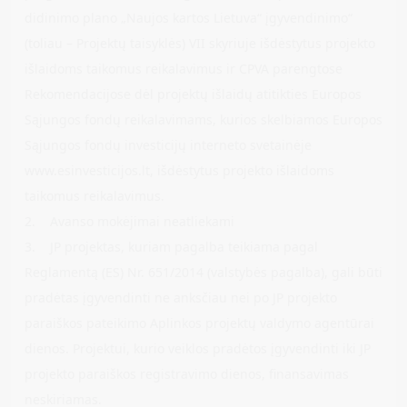
didinimo plano „Naujos kartos Lietuva“ įgyvendinimo“
(toliau – Projektų taisyklės) VII skyriuje išdėstytus projekto
išlaidoms taikomus reikalavimus ir CPVA parengtose
Rekomendacijose dėl projektų išlaidų atitikties Europos
Sąjungos fondų reikalavimams, kurios skelbiamos Europos
Sąjungos fondų investicijų interneto svetainėje
www.esinvesticijos.lt, išdėstytus projekto išlaidoms
taikomus reikalavimus.
2. Avanso mokėjimai neatliekami
3. JP projektas, kuriam pagalba teikiama pagal
Reglamentą (ES) Nr. 651/2014 (valstybės pagalba), gali būti
pradėtas įgyvendinti ne anksčiau nei po JP projekto
paraiškos pateikimo Aplinkos projektų valdymo agentūrai
dienos. Projektui, kurio veiklos pradėtos įgyvendinti iki JP
projekto paraiškos registravimo dienos, finansavimas
neskiriamas.