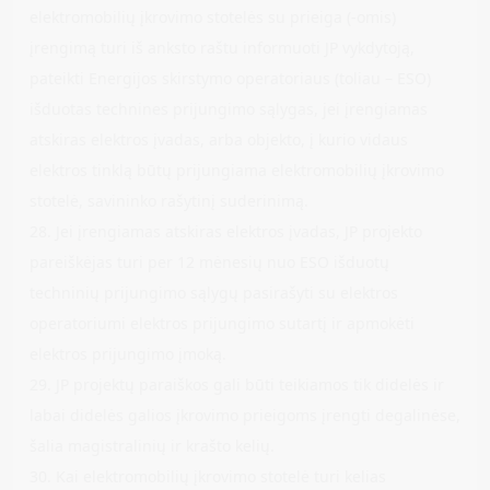
elektromobilių įkrovimo stotelės su prieiga (-omis)
įrengimą turi iš anksto raštu informuoti JP vykdytoją,
pateikti Energijos skirstymo operatoriaus (toliau – ESO)
išduotas technines prijungimo sąlygas, jei įrengiamas
atskiras elektros įvadas, arba objekto, į kurio vidaus
elektros tinklą būtų prijungiama elektromobilių įkrovimo
stotelė, savininko rašytinį suderinimą.
28. Jei įrengiamas atskiras elektros įvadas, JP projekto
pareiškėjas turi per 12 mėnesių nuo ESO išduotų
techninių prijungimo sąlygų pasirašyti su elektros
operatoriumi elektros prijungimo sutartį ir apmokėti
elektros prijungimo įmoką.
29. JP projektų paraiškos gali būti teikiamos tik didelės ir
labai didelės galios įkrovimo prieigoms įrengti degalinėse,
šalia magistralinių ir krašto kelių.
30. Kai elektromobilių įkrovimo stotelė turi kelias