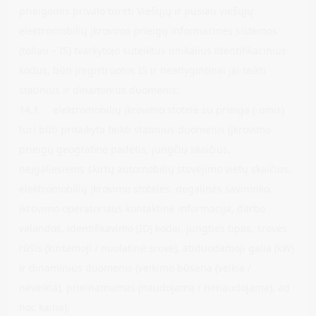
prieigomis privalo turėti Viešųjų ir pusiau viešųjų
elektromobilių įkrovimo prieigų informacinės sistemos
(toliau – IS) tvarkytojo suteiktus unikalius identifikacinius
kodus, būti įregistruotos IS ir neatlygintinai jai teikti
statinius ir dinaminius duomenis:
14.1. elektromobilių įkrovimo stotelė su prieiga (-omis)
turi būti pritaikyta teikti statinius duomenis (įkrovimo
prieigų geografinė padėtis, jungčių skaičius,
neįgaliesiems skirtų automobilių stovėjimo vietų skaičius,
elektromobilių įkrovimo stotelės, degalinės savininko,
įkrovimo operatoriaus kontaktinė informacija, darbo
valandos, identifikavimo (ID) kodai, jungties tipas, srovės
rūšis (kintamoji / nuolatinė srovė), atiduodamoji galia (kW)
ir dinaminius duomenis (veikimo būsena (veikia /
neveikia), prieinamumas (naudojama / nenaudojama), ad
hoc kaina).