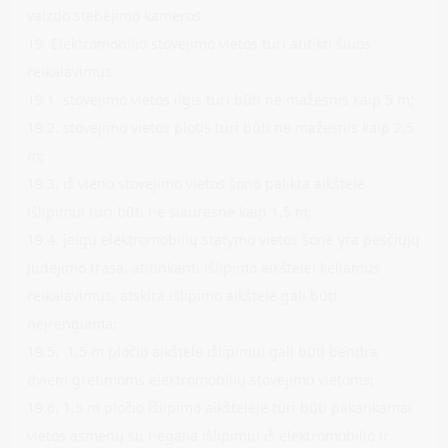
vaizdo stebėjimo kameros.
19. Elektromobilio stovėjimo vietos turi atitikti šiuos
reikalavimus:
19.1. stovėjimo vietos ilgis turi būti ne mažesnis kaip 5 m;
19.2. stovėjimo vietos plotis turi būti ne mažesnis kaip 2,5
m;
19.3. iš vieno stovėjimo vietos šono palikta aikštelė
išlipimui turi būti ne siauresnė kaip 1,5 m;
19.4. jeigu elektromobilių statymo vietos šone yra pėsčiųjų
judėjimo trasa, atitinkanti išlipimo aikštelei keliamus
reikalavimus, atskira išlipimo aikštelė gali būti
neįrengiama;
19.5. 1,5 m pločio aikštelė išlipimui gali būti bendra
dviem gretimoms elektromobilių stovėjimo vietoms;
19.6. 1,5 m pločio išlipimo aikštelėje turi būti pakankamai
vietos asmenų su negalia išlipimui iš elektromobilio ir