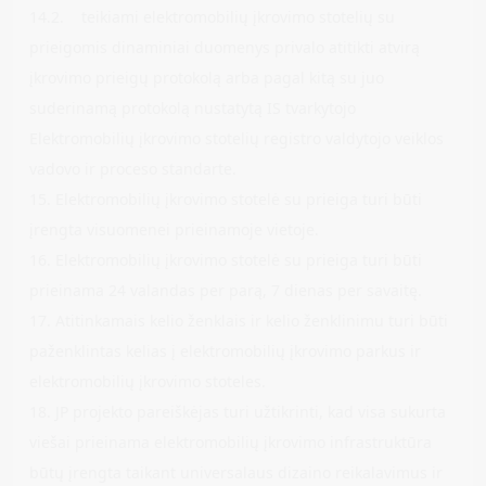
14.2. teikiami elektromobilių įkrovimo stotelių su
prieigomis dinaminiai duomenys privalo atitikti atvirą
įkrovimo prieigų protokolą arba pagal kitą su juo
suderinamą protokolą nustatytą IS tvarkytojo
Elektromobilių įkrovimo stotelių registro valdytojo veiklos
vadovo ir proceso standarte.
15. Elektromobilių įkrovimo stotelė su prieiga turi būti
įrengta visuomenei prieinamoje vietoje.
16. Elektromobilių įkrovimo stotelė su prieiga turi būti
prieinama 24 valandas per parą, 7 dienas per savaitę.
17. Atitinkamais kelio ženklais ir kelio ženklinimu turi būti
paženklintas kelias į elektromobilių įkrovimo parkus ir
elektromobilių įkrovimo stoteles.
18. JP projekto pareiškėjas turi užtikrinti, kad visa sukurta
viešai prieinama elektromobilių įkrovimo infrastruktūra
būtų įrengta taikant universalaus dizaino reikalavimus ir