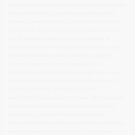
pritaikyta naudotis visų visuomenės grupių atstovams (šie
reikalavimai taikomi JP paraiškoms, pateiktoms iki šio
papunkčio pakeitimo dienos (pakeitimas atliktas 2025 m.
birželio 25 d. LR susisiekimo ministro įsakymu Nr.3-233);
nuo šio papunkčio pakeitimo dienos pateiktoms JP
paraiškoms taikomos Viešai prieinamų įkrovimo prieigų
pritaikymo naudotis visoms visuomenės grupėms ir
asmenims reikalavimų aprašo nuostatos):18.1.
elektromobilių įkrovimo stotelė su prieiga (-omis) ir jos
įrengimas turi atitikti universalaus dizaino principus ir
turi būti užtikrinamos galimybės ja naudotis
elektromobilių naudotojams, turintiems individualių (pvz.,
nėščios moterys, senyvo amžiaus žmonės ar kt.) arba
specialių (pvz., judėjimo ir kt. negalių) poreikių;
18.2. elektromobilių įkrovimo prieigos turi būti apšviestos,
saugumo sumetimais prie jų gali būti montuojamos