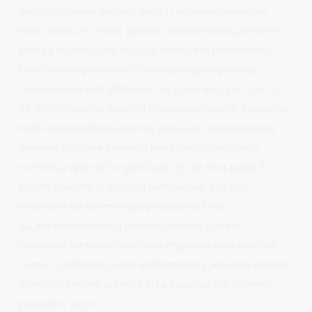
elektrotechnikos gaminių saugą reglamentuojančiais
teisės aktais, ir nekelti grėsmės elektromobilių įkrovimo
prieigų naudotojams ir (ar) jų transporto priemonėms.
Elektromobilių įkrovimo stotelės (prieigos) gedimų
šalinimas turi būti užtikrintas ne ilgiau kaip per 10 d. d.
21. Elektromobilių įkrovimo prieigų operatoriai, siekiantys
teikti elektromobilių įkrovimo paslaugas elektromobilių
įkrovimo stotelėse penkerių metų laikotarpiu, skirtu
investicijų tęstinumui garantuoti, jei jie nėra pagal JP
projektą laikomi JP projekto pareiškėjais, turi būti
atrenkami konkurencingos procedūros būdu.
22. Ant elektromobilių įkrovimo stotelės turi būti
nurodytas kontaktas (specialus mygtukas arba telefono
numeris) informacijai dėl elektromobilių įkrovimo stotelės
(prieigos) gedimo pranešti arba pagalbai dėl įkrovimo
paslaugos gauti.