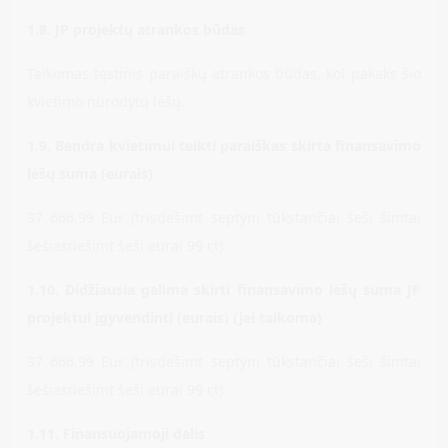
1.8. JP projektų atrankos būdas
Taikomas tęstinis paraiškų atrankos būdas, kol pakaks šio
kvietimo nurodytų lėšų.
1.9. Bendra kvietimui teikti paraiškas skirta finansavimo
lėšų suma (eurais)
37 666,99 Eur (trisdešimt septyni tūkstančiai šeši šimtai
šešiasdešimt šeši eurai 99 ct)
1.10. Didžiausia galima skirti finansavimo lėšų suma JP
projektui įgyvendinti (eurais) (jei taikoma)
37 666,99 Eur (trisdešimt septyni tūkstančiai šeši šimtai
šešiasdešimt šeši eurai 99 ct)
1.11. Finansuojamoji dalis